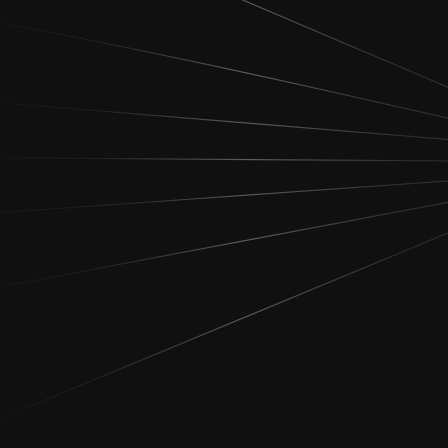
Data
LLM
Agent
Workflow
Rag
API
Prompt