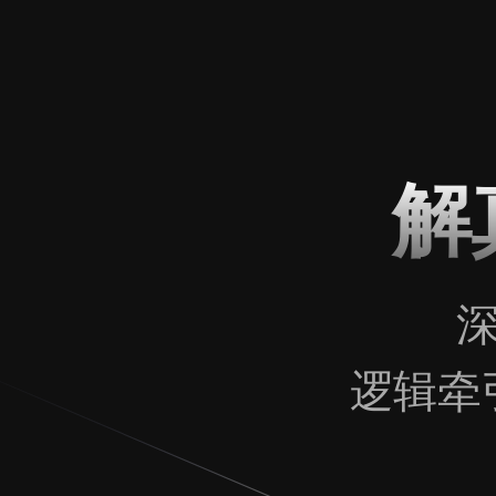
解
深
逻辑牵